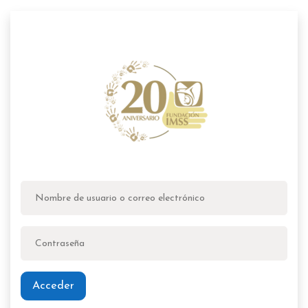
Entrar a FIMSS
Saltar a creación de una nueva cuenta
Nombre de usuario o correo electrónico
Contraseña
Acceder